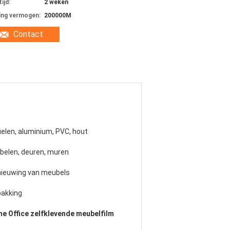
ijd:
2 weken
ing vermogen:
200000M
Contact
ielen, aluminium, PVC, hout
belen, deuren, muren
nieuwing van meubels
pakking
e Office zelfklevende meubelfilm