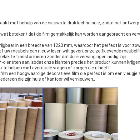
aakt met behulp van de nieuwste druktechnologie, zodat het ontwerp
d, wat betekent dat de film gemakkelijk kan worden aangebracht en ver
ijgbaar in een breedte van 1220 mm, waardoor het perfect is voor zowe
 of uw meubels een nieuw leven wilt geven, onze zelfklevende meubelfi
vlak te transformeren zonder dat dure vervangingen nodig zijn.
M-diensten aan, zodat onze klanten precies het product kunnen krijg
u te helpen met eventuele vragen of zorgen die u heeft..
film een hoogwaardige decoratieve film die perfect is om een vleugje st
iedereen die zijn huis of kantoor wil vernieuwen..