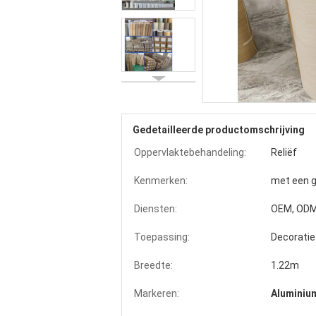
Gedetailleerde productomschrijving
Oppervlaktebehandeling:
Reliëf
Kenmerken:
met een g
Diensten:
OEM, OD
Toepassing:
Decoratie
Breedte:
1.22m
Markeren:
Aluminium