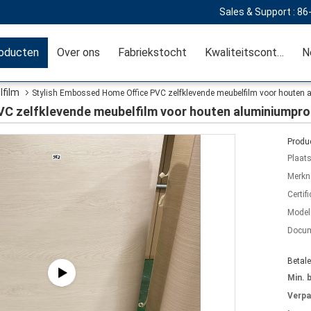
Sales & Support :
86
oducten
Over ons
Fabriekstocht
Kwaliteitscontrole
lfilm
Stylish Embossed Home Office PVC zelfklevende meubelfilm voor houten a
C zelfklevende meubelfilm voor houten aluminiumprof
Produc
Plaat
Merkn
Certifi
Mode
Docum
Betal
Min. 
Verpa