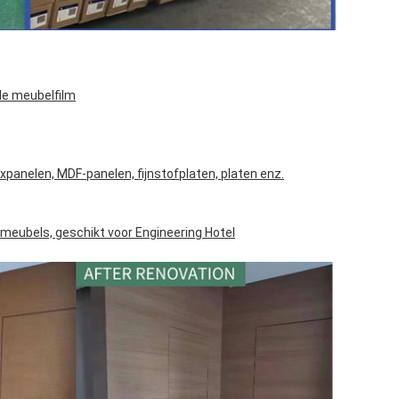
de meubelfilm
expanelen, MDF-panelen, fijnstofplaten, platen enz.
 meubels, geschikt voor Engineering Hotel