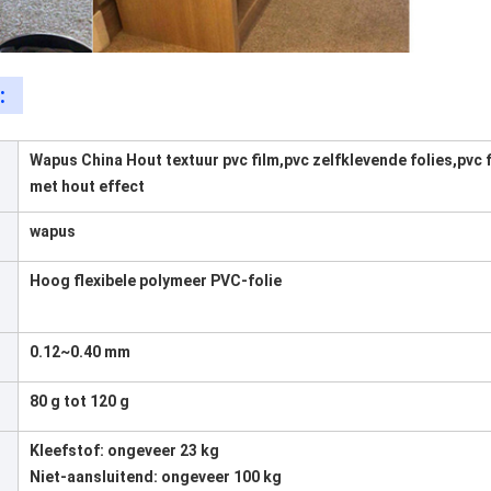
:
Wapus China Hout textuur pvc film,pvc zelfklevende folies,pvc 
met hout effect
wapus
Hoog flexibele polymeer PVC-folie
0.12~0.40 mm
80 g tot 120 g
Kleefstof: ongeveer 23 kg
Niet-aansluitend: ongeveer 100 kg