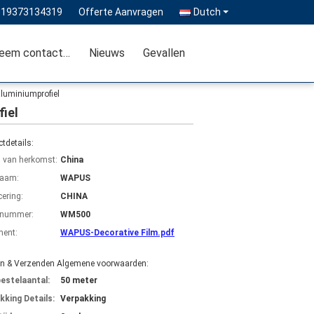
-19373134319
Offerte Aanvragen
Dutch
Neem contact met ons op
Nieuws
Gevallen
luminiumprofiel
iel
tdetails:
s van herkomst:
China
aam:
WAPUS
cering:
CHINA
lnummer:
WM500
ent:
WAPUS-Decorative Film.pdf
en & Verzenden Algemene voorwaarden:
bestelaantal:
50 meter
kking Details:
Verpakking