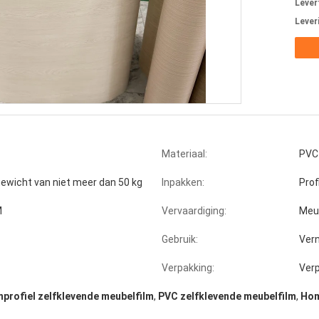
Levert
Lever
Materiaal:
PVC
ewicht van niet meer dan 50 kg
Inpakken:
Prof
M
Vervaardiging:
Meu
Gebruik:
Ver
Verpakking:
Ver
profiel zelfklevende meubelfilm
,
PVC zelfklevende meubelfilm
,
Hom