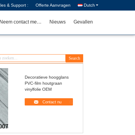
les & Support :
Offerte Aanvragen
Dutch
Neem contact met ons op
Nieuws
Gevallen
Decoratieve hoogglans
PVC-film houtgraan
vinylfolie OEM
Contact nu