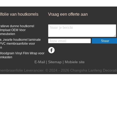
lfolie van houtkorrels
Vraag een offerte aan
atieve dunne houtkorrel
filmplaat OEM Voor
enmeubelen
, zwarte houtkorrel laminate
Stuur
 PVC membraanfolie voor
en
Woodgrain Vinyl Film Wrap voor
enkasten
E-Mail
|
Sitemap
| Mobiele site
embraanfolie Leverancier. © 2024 - 2026 Changsha Lanfeng Decoration 