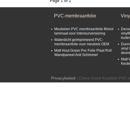
Page 1 of 1
PVC-membraanfolie
Viny
Meubelen PVC membraanfolie filmrol
Decor
laminaat voor interieurversiering
vinyl
buit
Waterdicht geïmprimeerd PVC-
membraanfolie voor meubels OEM
Dunne
vinyl
Matt Hout Graan Pvc Folie Plaat Roll
deur
Wandpaneel Anti Schimmel
Matt 
Keuk
Privacybeleid
| China Goed Kwaliteit PVC-m