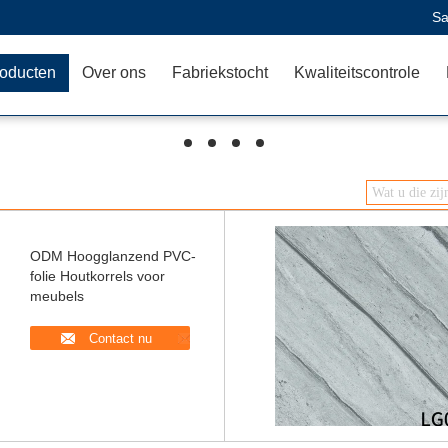
Sa
oducten
Over ons
Fabriekstocht
Kwaliteitscontrole
hd
hd
hd
hd
ODM Hoogglanzend PVC-
folie Houtkorrels voor
meubels
Contact nu