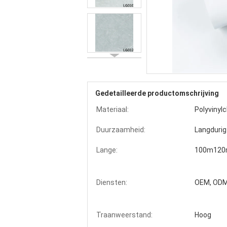
Gedetailleerde productomschrijving
Materiaal:
Polyvinylc
Duurzaamheid:
Langdurig
Lange:
100m12
Diensten:
OEM, OD
Traanweerstand:
Hoog