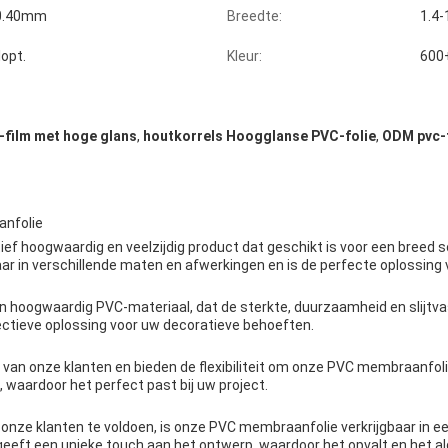
0.40mm
Breedte:
1.4
lopt.
Kleur:
600+
film met hoge glans
,
houtkorrels Hoogglanse PVC-folie
,
ODM pvc-f
anfolie
ef hoogwaardig en veelzijdig product dat geschikt is voor een breed 
aar in verschillende maten en afwerkingen en is de perfecte oplossing
hoogwaardig PVC-materiaal, dat de sterkte, duurzaamheid en slijtvas
ectieve oplossing voor uw decoratieve behoeften.
 van onze klanten en bieden de flexibiliteit om onze PVC membraanfol
, waardoor het perfect past bij uw project.
onze klanten te voldoen, is onze PVC membraanfolie verkrijgbaar in e
eeft een unieke touch aan het ontwerp, waardoor het opvalt en het al