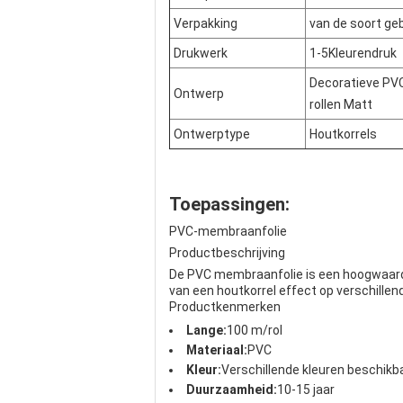
Verpakking
van de soort geb
Drukwerk
1-5Kleurendruk
Decoratieve PV
Ontwerp
rollen Matt
Ontwerptype
Houtkorrels
Toepassingen:
PVC-membraanfolie
Productbeschrijving
De PVC membraanfolie is een hoogwaardi
van een houtkorrel effect op verschille
Productkenmerken
Lange:
100 m/rol
Materiaal:
PVC
Kleur:
Verschillende kleuren beschikb
Duurzaamheid:
10-15 jaar