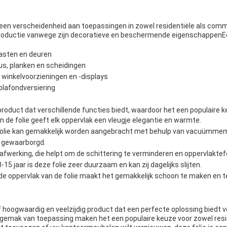
een verscheidenheid aan toepassingen in zowel residentiële als co
lproductie vanwege zijn decoratieve en beschermende eigenschappen
kasten en deuren
s, planken en scheidingen
 winkelvoorzieningen en -displays
plafondversiering
roduct dat verschillende functies biedt, waardoor het een populaire ke
 de folie geeft elk oppervlak een vleugje elegantie en warmte.
olie kan gemakkelijk worden aangebracht met behulp van vacuümmem
t gewaarborgd.
 afwerking, die helpt om de schittering te verminderen en oppervlakte
5 jaar is deze folie zeer duurzaam en kan zij dagelijks slijten.
de oppervlak van de folie maakt het gemakkelijk schoon te maken en 
 hoogwaardig en veelzijdig product dat een perfecte oplossing biedt v
 gemak van toepassing maken het een populaire keuze voor zowel resi