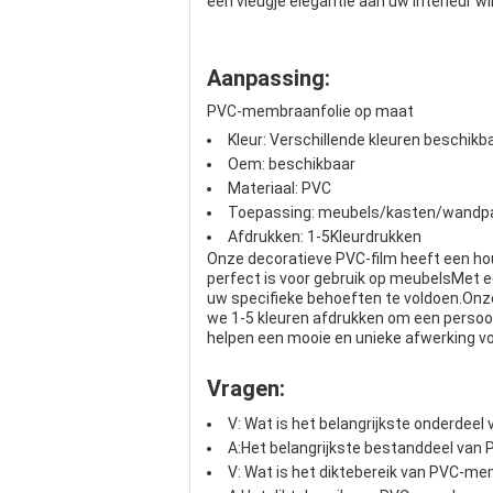
een vleugje elegantie aan uw interieur 
Aanpassing:
PVC-membraanfolie op maat
Kleur: Verschillende kleuren beschikb
Oem: beschikbaar
Materiaal: PVC
Toepassing: meubels/kasten/wandp
Afdrukken: 1-5Kleurdrukken
Onze decoratieve PVC-film heeft een h
perfect is voor gebruik op meubelsMet 
uw specifieke behoeften te voldoen.Onz
we 1-5 kleuren afdrukken om een persoo
helpen een mooie en unieke afwerking vo
Vragen:
V: Wat is het belangrijkste onderdee
A:Het belangrijkste bestanddeel van 
V: Wat is het diktebereik van PVC-me