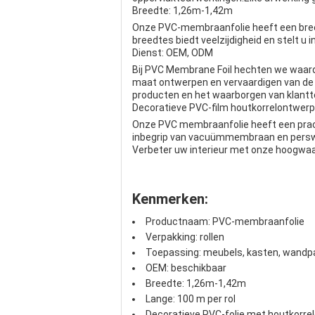
Breedte: 1,26m-1,42m
Onze PVC-membraanfolie heeft een breed
breedtes biedt veelzijdigheid en stelt u 
Dienst: OEM, ODM
Bij PVC Membrane Foil hechten we waarde
maat ontwerpen en vervaardigen van de 
producten en het waarborgen van klantt
Decoratieve PVC-film houtkorrelontwe
Onze PVC membraanfolie heeft een prach
inbegrip van vacuümmembraan en perswa
Verbeter uw interieur met onze hoogwaar
Kenmerken:
Productnaam: PVC-membraanfolie
Verpakking: rollen
Toepassing: meubels, kasten, wandp
OEM: beschikbaar
Breedte: 1,26m-1,42m
Lange: 100 m per rol
Decoratieve PVC-folie met houtkorre