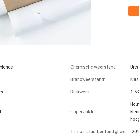
hloride
Chemische weerstand:
Uits
Brandweerstand:
Klas
0m
Drukwerk:
1-5K
Hout
M
Oppervlakte:
kleu
hoo
Temperatuurbestendigheid:
-20°