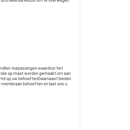
en uitstekende keuze om te overwegen.
rollen toepassingen.waardoor het
nfolie op maat worden gemaakt om aan
temd op uw behoeftenDaarnaast bieden
VC membraan behoeften en laat ons u