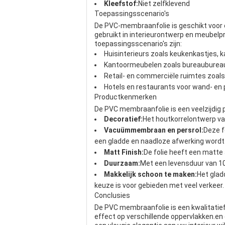
Kleefstof:
Niet zelfklevend
Toepassingsscenario's
De PVC-membraanfolie is geschikt voor 
gebruikt in interieurontwerp en meube
toepassingsscenario's zijn:
Huisinterieurs zoals keukenkastjes, 
Kantoormeubelen zoals bureaubureau
Retail- en commerciële ruimtes zoals
Hotels en restaurants voor wand- en 
Productkenmerken
De PVC membraanfolie is een veelzijdig p
Decoratief:
Het houtkorrelontwerp van
Vacuümmembraan en persrol:
Deze f
een gladde en naadloze afwerking word
Matt Finish:
De folie heeft een matte
Duurzaam:
Met een levensduur van 10-1
Makkelijk schoon te maken:
Het glad
keuze is voor gebieden met veel verkeer.
Conclusies
De PVC membraanfolie is een kwalitatief
effect op verschillende oppervlakken.en