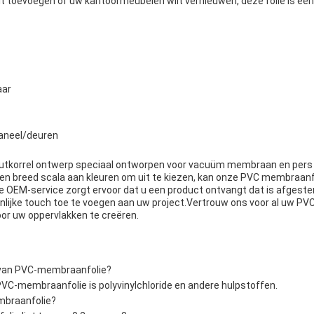
wilt toevoegen of uw kantoormeubelen wilt vernieuwen, deze folie is e
aar
aneel/deuren
outkorrel ontwerp speciaal ontworpen voor vacuüm membraan en pers 
een breed scala aan kleuren om uit te kiezen, kan onze PVC membraa
e OEM-service zorgt ervoor dat u een product ontvangt dat is afges
nlijke touch toe te voegen aan uw project.Vertrouw ons voor al uw P
or uw oppervlakken te creëren.
l van PVC-membraanfolie?
PVC-membraanfolie is polyvinylchloride en andere hulpstoffen.
mbraanfolie?