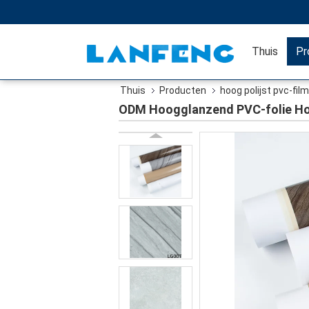
Thuis
Pr
Thuis
Producten
hoog polijst pvc-film
ODM Hoogglanzend PVC-folie Ho