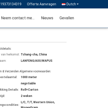
-19373134319
Offerte Aanvragen
Dutch
Neem contact met ons op
Nieuws
Gevallen
tdetails:
s van herkomst:
Tchang-cha, China
aam:
LANFENG/AIXI/WAPUS
en & Verzenden Algemene voorwaarden:
bestelaantal:
1000 meter
negotiable
kking Details:
Roll+Carton
ijd:
2 weken
L/C, T/T, Western Union,
ingscondities:
MoneyGram