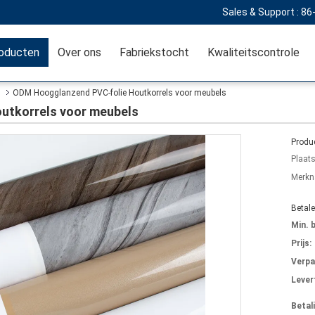
Sales & Support :
86
oducten
Over ons
Fabriekstocht
Kwaliteitscontrole
ODM Hoogglanzend PVC-folie Houtkorrels voor meubels
utkorrels voor meubels
Produc
Plaat
Merkn
Betal
Min. 
Prijs:
Verpa
Levert
Betal