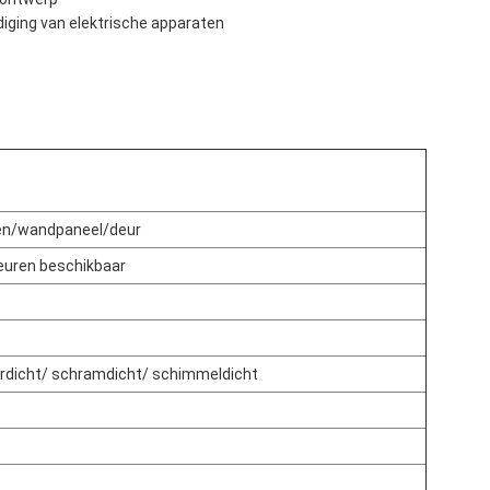
diging van elektrische apparaten
en/wandpaneel/deur
leuren beschikbaar
urdicht/ schramdicht/ schimmeldicht