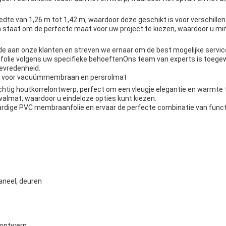
te van 1,26 m tot 1,42 m, waardoor deze geschikt is voor verschillen
in staat om de perfecte maat voor uw project te kiezen, waardoor u mind
 aan onze klanten en streven we ernaar om de best mogelijke service
folie volgens uw specifieke behoeftenOns team van experts is toegew
evredenheid.
rp voor vacuümmembraan en persrolmat
tig houtkorrelontwerp, perfect om een vleugje elegantie en warmte 
lmat, waardoor u eindeloze opties kunt kiezen.
dige PVC membraanfolie en ervaar de perfecte combinatie van functio
aneel, deuren
lontwerp