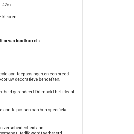
-1.42m
 kleuren
ilm van houtkorrels
scala aan toepassingen.en een breed
 voor uw decoratieve behoeften.
theid garandeert.Dit maakt het ideaal
ie aan te passen aan hun specifieke
en verscheidenheid aan
gemene uiterlijk wordt verbeterd.