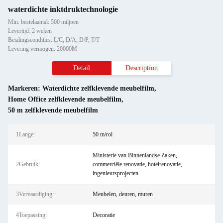
waterdichte inktdruktechnologie
Min. bestelaantal: 500 miljoen
Levertijd: 2 weken
Betalingscondities: L/C, D/A, D/P, T/T
Levering vermogen: 20000M
Detail
Description
Markeren:
Waterdichte zelfklevende meubelfilm
,
Home Office zelfklevende meubelfilm
,
50 m zelfklevende meubelfilm
1Lange:
50 m/rol
Ministerie van Binnenlandse Zaken,
2Gebruik:
commerciële renovatie, hotelrenovatie,
ingenieursprojecten
3Vervaardiging:
Meubelen, deuren, muren
4Toepassing:
Decoratie