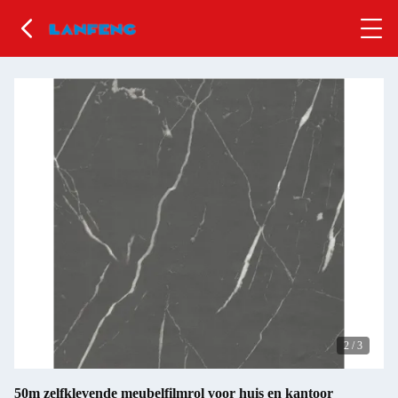
2
/
3
50m zelfklevende meubelfilmrol voor huis en kantoor