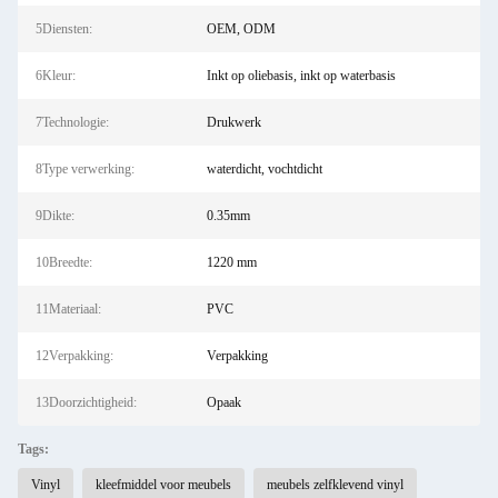
5Diensten:
OEM, ODM
6Kleur:
Inkt op oliebasis, inkt op waterbasis
7Technologie:
Drukwerk
8Type verwerking:
waterdicht, vochtdicht
9Dikte:
0.35mm
10Breedte:
1220 mm
11Materiaal:
PVC
12Verpakking:
Verpakking
13Doorzichtigheid:
Opaak
Tags:
Vinyl
kleefmiddel voor meubels
meubels zelfklevend vinyl