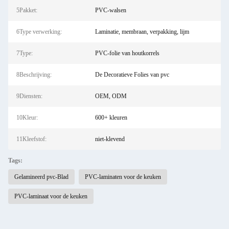
5Pakket:
PVC-walsen
6Type verwerking:
Laminatie, membraan, verpakking, lijm
7Type:
PVC-folie van houtkorrels
8Beschrijving:
De Decoratieve Folies van pvc
9Diensten:
OEM, ODM
10Kleur:
600+ kleuren
11Kleefstof:
niet-klevend
Tags:
Gelamineerd pvc-Blad
PVC-laminaten voor de keuken
PVC-laminaat voor de keuken