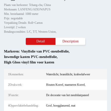
Plaats van herkomst: Tchang-cha, China
Merknaam: LANFENG/AIXI/WAPUS
Min. bestelaantal: 1000 meter
Prijs: negotiable
Verpakking Details: Roll+Carton
Levertijd: 2 weken
Betalingscondities: L/C, T/T, Western Union,
Detail
Description
Markeren:
Vinylfolie van PVC-meubelfolie
,
Inwendige kasten PVC-meubelfolie
,
High Gloss vinyl film voor kasten
1Kenmerken:
Waterdicht, branddicht, krabselafweer
2Drukwerk:
Houten Korrel, marmeren Korrel,
3Functie:
De decoratie van het meubilairpaneel
4Oppervlaktebehandeling:
Grof, hoogglanzend, mat