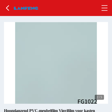
2
/
5
Hoogglanzend PVC-meubelfilm Vinylfilm voor kasten