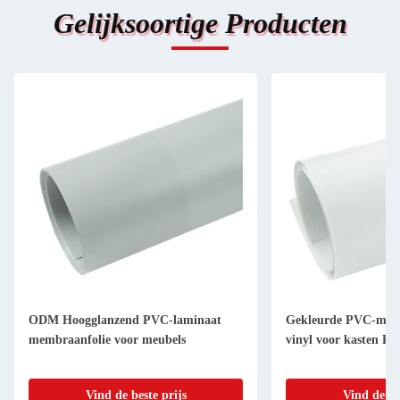
Gelijksoortige Producten
ODM Hoogglanzend PVC-laminaat
Gekleurde PVC-meub
membraanfolie voor meubels
vinyl voor kasten Ka
Vind de beste prijs
Vind de be