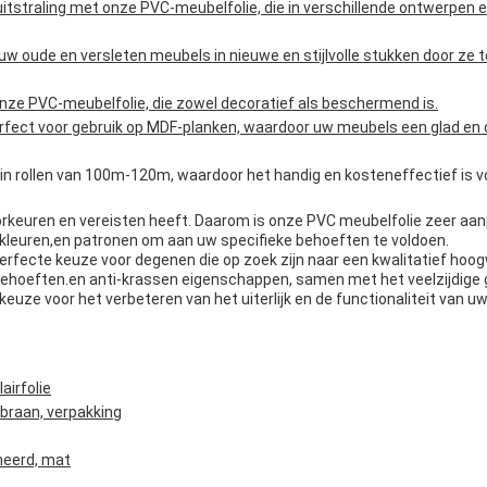
itstraling met onze PVC-meubelfolie, die in verschillende ontwerpen e
w oude en versleten meubels in nieuwe en stijlvolle stukken door ze
nze PVC-meubelfolie, die zowel decoratief als beschermend is.
rfect voor gebruik op MDF-planken, waardoor uw meubels een glad en 
in rollen van 100m-120m, waardoor het handig en kosteneffectief is vo
oorkeuren en vereisten heeft. Daarom is onze PVC meubelfolie zeer aan
kleuren,en patronen om aan uw specifieke behoeften te voldoen.
erfecte keuze voor degenen die op zoek zijn naar een kwalitatief hoog
ehoeften.en anti-krassen eigenschappen, samen met het veelzijdige 
keuze voor het verbeteren van het uiterlijk en de functionaliteit van u
airfolie
braan, verpakking
meerd, mat