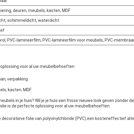
baar
iering, deuren, meubels, kasten, MDF
cht, schimmeldicht, waterdicht
ief
mrol, PVC-lamineerfilm, PVC-lamineerfilm voor meubels, PVC-membraan
e oplossing voor al uw meubelbehoeften
an, verpakking
els, kasten, MDF
ubels in je huis? Wil je je huis een frisse nieuwe look geven zonder d
lie is de perfecte oplossing voor al uw meubelbehoeften.
ecoratieve folie van polyvinylchloride (PVC).een kosteneffectief alter