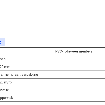
e
:
PVC-folie voor meubels
lsen
420 mm
ie, membraan, verpakking
20 m/rol
 Matte
ppervlak