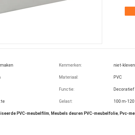
f maken
Kenmerken:
niet-kleve
n
Materiaal:
PVC
Functie:
Decoratief
tte
Gelast:
100 m-120
iseerde PVC-meubelfilm
,
Meubels deuren PVC-meubelfolie
,
Pvc-me