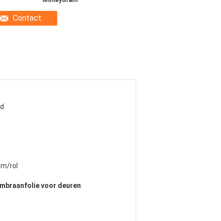
MoneyGram
Contact
nd
 m/rol
mbraanfolie voor deuren