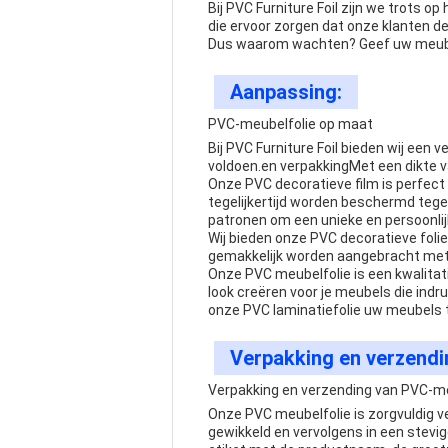
Bij PVC Furniture Foil zijn we trots
die ervoor zorgen dat onze klanten d
Dus waarom wachten? Geef uw meube
Aanpassing:
PVC-meubelfolie op maat
Bij PVC Furniture Foil bieden wij ee
voldoen.en verpakkingMet een dikte
Onze PVC decoratieve film is perfect 
tegelijkertijd worden beschermd teg
patronen om een unieke en persoonlij
Wij bieden onze PVC decoratieve fol
gemakkelijk worden aangebracht met w
Onze PVC meubelfolie is een kwalita
look creëren voor je meubels die ind
onze PVC laminatiefolie uw meubels t
Verpakking en verzendi
Verpakking en verzending van PVC-meu
Onze PVC meubelfolie is zorgvuldig v
gewikkeld en vervolgens in een stevi