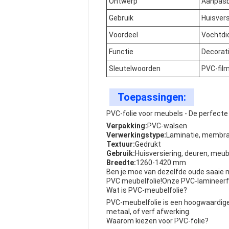
Ontwerp
Aanpas
Gebruik
Huisvers
Voordeel
Vochtdi
Functie
Decorat
Sleutelwoorden
PVC-fil
Toepassingen:
PVC-folie voor meubels - De perfect
Verpakking:
PVC-walsen
Verwerkingstype:
Laminatie, membra
Textuur:
Gedrukt
Gebruik:
Huisversiering, deuren, meub
Breedte:
1260-1420 mm
Ben je moe van dezelfde oude saaie me
PVC meubelfolie!Onze PVC-lamineerfo
Wat is PVC-meubelfolie?
PVC-meubelfolie is een hoogwaardige d
metaal, of verf afwerking.
Waarom kiezen voor PVC-folie?