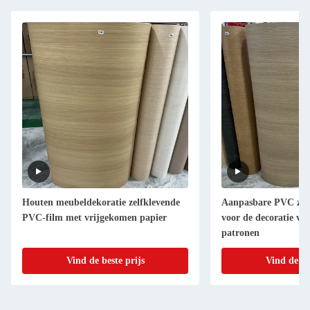
Houten meubeldekoratie zelfklevende
Aanpasbare PVC zelf
PVC-film met vrijgekomen papier
voor de decoratie va
patronen
Vind de beste prijs
Vind de be