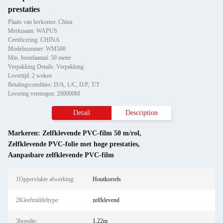
prestaties
Plaats van herkomst: China
Merknaam: WAPUS
Certificering: CHINA
Modelnummer: WM500
Min. bestelaantal: 50 meter
Verpakking Details: Verpakking
Levertijd: 2 weken
Betalingscondities: D/A, L/C, D/P, T/T
Levering vermogen: 200000M
Detail
Description
Markeren:
Zelfklevende PVC-film 50 m/rol
,
Zelfklevende PVC-folie met hoge prestaties
,
Aanpasbare zelfklevende PVC-film
1Oppervlakte afwerking:
Houtkorrels
2Kleefmiddeltype:
zelfklevend
3breedte:
1.22m