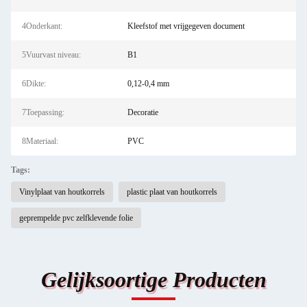
4Onderkant:
Kleefstof met vrijgegeven document
5Vuurvast niveau:
B1
6Dikte:
0,12-0,4 mm
7Toepassing:
Decoratie
8Materiaal:
PVC
Tags:
Vinylplaat van houtkorrels
plastic plaat van houtkorrels
geprempelde pvc zelfklevende folie
Gelijksoortige Producten