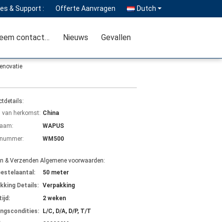
es & Support :
Offerte Aanvragen
Dutch
Neem contact met ons op
Nieuws
Gevallen
enovatie
tdetails:
s van herkomst:
China
aam:
WAPUS
lnummer:
WM500
en & Verzenden Algemene voorwaarden:
bestelaantal:
50 meter
kking Details:
Verpakking
ijd:
2 weken
ingscondities:
L/C, D/A, D/P, T/T