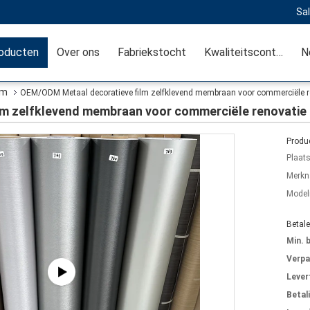
Sal
oducten
Over ons
Fabriekstocht
Kwaliteitscontrole
lm
OEM/ODM Metaal decoratieve film zelfklevend membraan voor commerciële r
m zelfklevend membraan voor commerciële renovatie
Produc
Plaat
Merkn
Mode
Betal
Min. 
Verpa
Levert
Betal