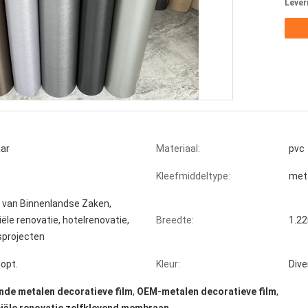
Lever
ar
Materiaal:
pvc
Kleefmiddeltype:
met 
e van Binnenlandse Zaken,
le renovatie, hotelrenovatie,
Breedte:
1.2
sprojecten
lopt.
Kleur:
Dive
nde metalen decoratieve film
,
OEM-metalen decoratieve film
,