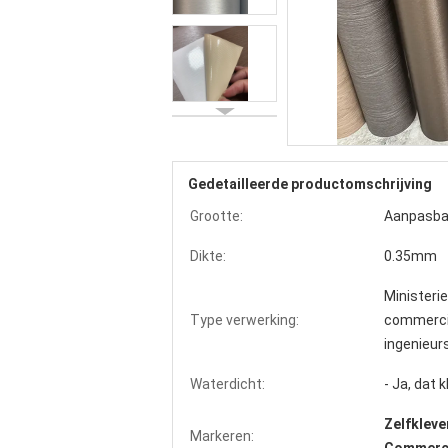
Gedetailleerde productomschrijving
Grootte:
Aanpasba
Dikte:
0.35mm
Ministeri
Type verwerking:
commercië
ingenieur
Waterdicht:
- Ja, dat k
Zelfkleve
Markeren: