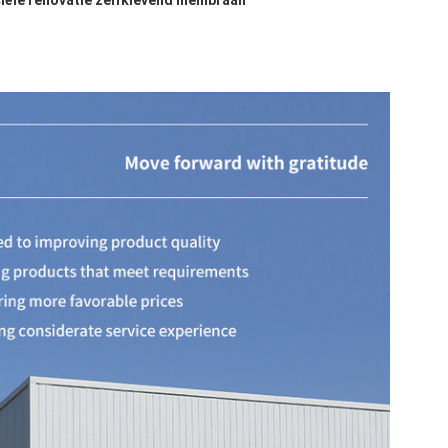
ële renovatie zelfklevend membraan