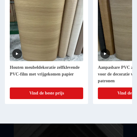
Houten meubeldekoratie zelfklevende
Aanpasbare PVC zelf
PVC-film met vrijgekomen papier
voor de decoratie va
patronen
Vind de beste prijs
Vind de be