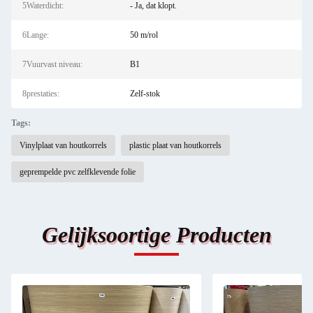
5Waterdicht:
- Ja, dat klopt.
6Lange:
50 m/rol
7Vuurvast niveau:
B1
8prestaties:
Zelf-stok
Tags:
Vinylplaat van houtkorrels
plastic plaat van houtkorrels
geprempelde pvc zelfklevende folie
Gelijksoortige Producten