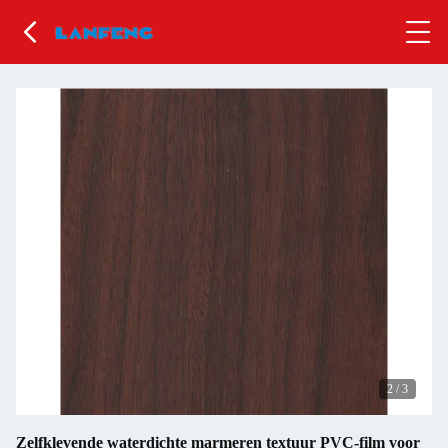
2
/
3
Zelfklevende waterdichte marmeren textuur PVC-film voor