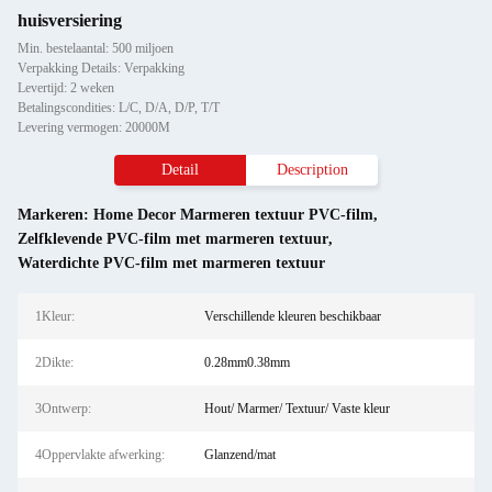
huisversiering
Min. bestelaantal: 500 miljoen
Verpakking Details: Verpakking
Levertijd: 2 weken
Betalingscondities: L/C, D/A, D/P, T/T
Levering vermogen: 20000M
Detail
Description
Markeren:
Home Decor Marmeren textuur PVC-film
,
Zelfklevende PVC-film met marmeren textuur
,
Waterdichte PVC-film met marmeren textuur
1Kleur:
Verschillende kleuren beschikbaar
2Dikte:
0.28mm0.38mm
3Ontwerp:
Hout/ Marmer/ Textuur/ Vaste kleur
4Oppervlakte afwerking:
Glanzend/mat