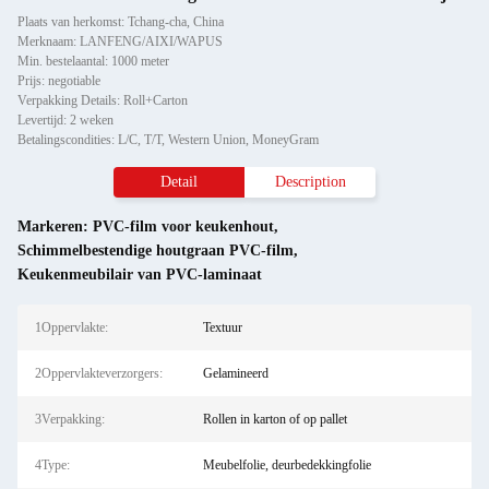
Plaats van herkomst: Tchang-cha, China
Merknaam: LANFENG/AIXI/WAPUS
Min. bestelaantal: 1000 meter
Prijs: negotiable
Verpakking Details: Roll+Carton
Levertijd: 2 weken
Betalingscondities: L/C, T/T, Western Union, MoneyGram
Detail
Description
Markeren:
PVC-film voor keukenhout
,
Schimmelbestendige houtgraan PVC-film
,
Keukenmeubilair van PVC-laminaat
1Oppervlakte:
Textuur
2Oppervlakteverzorgers:
Gelamineerd
3Verpakking:
Rollen in karton of op pallet
4Type:
Meubelfolie, deurbedekkingfolie