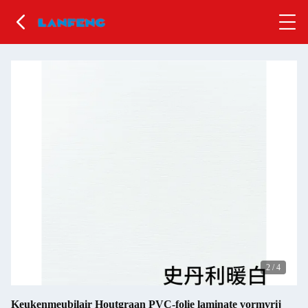
2
/
4
Keukenmeubilair Houtgraan PVC-folie laminate vormvrij