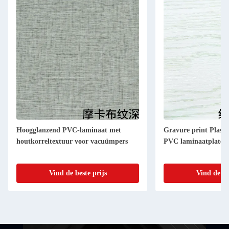
Hoogglanzend PVC-laminaat met
Gravure print Plasti
houtkorreltextuur voor vacuümpers
PVC laminaatplaten 
Vind de beste prijs
Vind de be