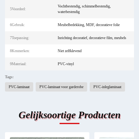
Vochtbestendig, schimmelbestendig,
5Voordeel:
waterbestendig
6Gebruik:
Meubelbedekking, MDF, decoratieve folie
7Toepassing:
Inrichting decoratief, decoratieve film, meubels
8Kenmerken:
Niet zelfklevend
9Materiaal:
PVC-vinyl
Tags:
PVC-laminaat
PVC-laminaat voor garderobe
PVC-inleglaminaat
Gelijksoortige Producten