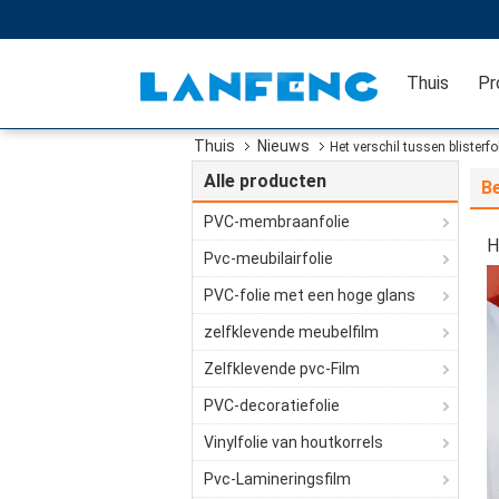
Thuis
Pr
Thuis
Nieuws
Het verschil tussen blisterf
Alle producten
Be
PVC-membraanfolie
H
Pvc-meubilairfolie
PVC-folie met een hoge glans
zelfklevende meubelfilm
Zelfklevende pvc-Film
PVC-decoratiefolie
Vinylfolie van houtkorrels
Pvc-Lamineringsfilm