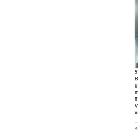
5
B
g
m
6
V
v
B