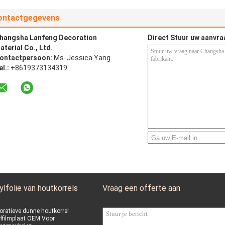
ontactgegevens
hangsha Lanfeng Decoration
Direct Stuur uw aanvra
aterial Co., Ltd.
ontactpersoon:
Ms. Jessica Yang
el.:
+8619373134319
ylfolie van houtkorrels
Vraag een offerte aan
oratieve dunne houtkorrel
ylfilmplaat OEM Voor