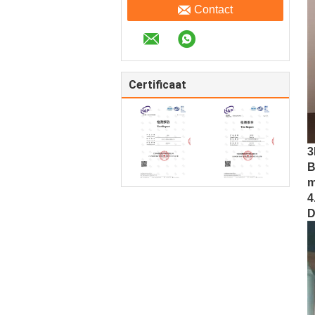
Contact
Certificaat
3
B
m
4
D