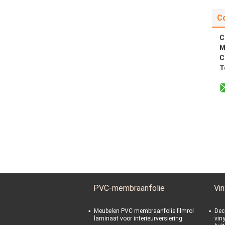
C
C
M
C
T
PVC-membraanfolie
Vin
Meubelen PVC membraanfolie filmrol
Dec
laminaat voor interieurversiering
vin