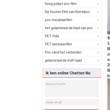
hoog polijst pvc-film
De houten Film van Korrelpvc
pvc-meubilairfilm
het gelamineerde blad van pvc
B
PET-folie
t
1
PET-lamineerfilm
B
Pvc-rand het verbinden
z
o
gelamineerde mdf raad
2
B
Ik ben online Chatten Nu
b