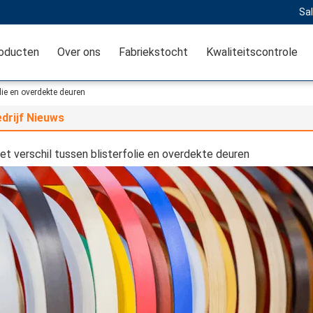
Sal
oducten
Over ons
Fabriekstocht
Kwaliteitscontrole
olie en overdekte deuren
drijf Nieuws
et verschil tussen blisterfolie en overdekte deuren